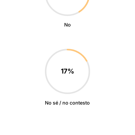
No
17
%
No sé / no contesto