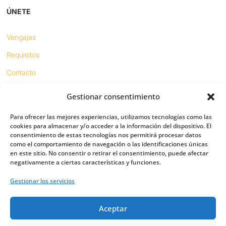
ÚNETE
Vengajas
Requisitos
Contacto
Gestionar consentimiento
Proyectos
Para ofrecer las mejores experiencias, utilizamos tecnologías como las
Sínodo digital
cookies para almacenar y/o acceder a la información del dispositivo. El
consentimiento de estas tecnologías nos permitirá procesar datos
Respeto en redes
como el comportamiento de navegación o las identificaciones únicas
en este sitio. No consentir o retirar el consentimiento, puede afectar
negativamente a ciertas características y funciones.
PUENTES
Gestionar los servicios
Importancia
Aceptar
Digital friends