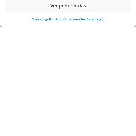
Ver preferencias
Aviso legal
Política de privacidad
Aviso legal
2. Diseñar y realizar conjuntamente proyectos e
iniciativas, como el del apoyo al Sínodo realizando
una escucha en el mundo digital