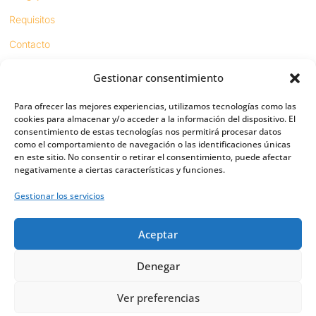
Requisitos
Contacto
Gestionar consentimiento
Proyectos
Para ofrecer las mejores experiencias, utilizamos tecnologías como las
Sínodo digital
cookies para almacenar y/o acceder a la información del dispositivo. El
consentimiento de estas tecnologías nos permitirá procesar datos
Respeto en redes
como el comportamiento de navegación o las identificaciones únicas
en este sitio. No consentir o retirar el consentimiento, puede afectar
negativamente a ciertas características y funciones.
PUENTES
Gestionar los servicios
Importancia
Aceptar
Digital friends
Vías
Denegar
Ver preferencias