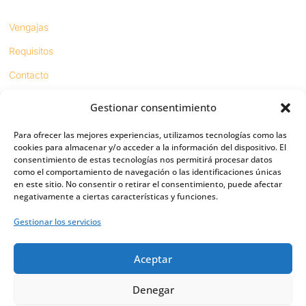
Vengajas
Requisitos
Contacto
Gestionar consentimiento
Proyectos
Para ofrecer las mejores experiencias, utilizamos tecnologías como las
Sínodo digital
cookies para almacenar y/o acceder a la información del dispositivo. El
consentimiento de estas tecnologías nos permitirá procesar datos
Respeto en redes
como el comportamiento de navegación o las identificaciones únicas
en este sitio. No consentir o retirar el consentimiento, puede afectar
negativamente a ciertas características y funciones.
PUENTES
Gestionar los servicios
Importancia
Aceptar
Digital friends
Vías
Denegar