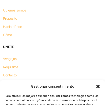
Quienes somos
Propósito
Hacia dónde
Cómo
ÚNETE
Vengajas
Requisitos
Contacto
Gestionar consentimiento
Proyectos
Para ofrecer las mejores experiencias, utilizamos tecnologías como las
Sínodo digital
cookies para almacenar y/o acceder a la información del dispositivo. El
consentimiento de estas tecnologías nos permitirá procesar datos