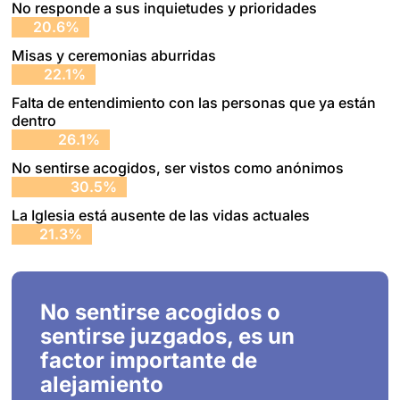
No responde a sus inquietudes y prioridades
20.6%
20.6%
Misas y ceremonias aburridas
22.1%
22.1%
Falta de entendimiento con las personas que ya están
dentro
26.1%
26.1%
No sentirse acogidos, ser vistos como anónimos
30.5%
30.5%
La Iglesia está ausente de las vidas actuales
21.3%
21.3%
No sentirse acogidos o
sentirse juzgados, es un
factor importante de
alejamiento