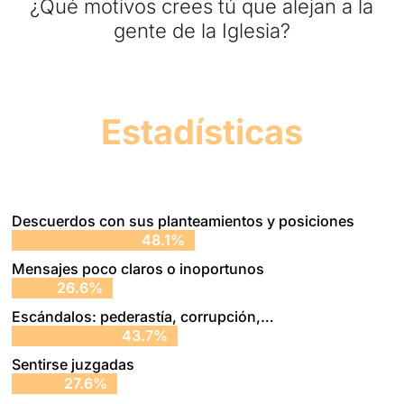
¿Qué motivos crees tú que alejan a la
gente de la Iglesia?
Estadísticas
Descuerdos con sus planteamientos y posiciones
48.1%
48.1%
Mensajes poco claros o inoportunos
26.6%
26.6%
Escándalos: pederastía, corrupción,…
43.7%
43.7%
Sentirse juzgadas
27.6%
27.6%