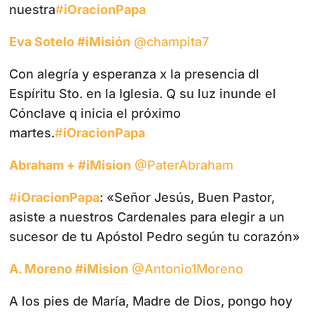
nuestra
#
iOracionPapa
Eva Sotelo #iMisión
‏@champita7
Con alegría y esperanza x la presencia dl
Espíritu Sto. en la Iglesia. Q su luz inunde el
Cónclave q inicia el próximo
martes.
#
iOracionPapa
Abraham + #iMision
‏@PaterAbraham
#
iOracionPapa
: «Señor Jesús, Buen Pastor,
asiste a nuestros Cardenales para elegir a un
sucesor de tu Apóstol Pedro según tu corazón»
A. Moreno #iMision
‏@Antonio1Moreno
A los pies de María, Madre de Dios, pongo hoy