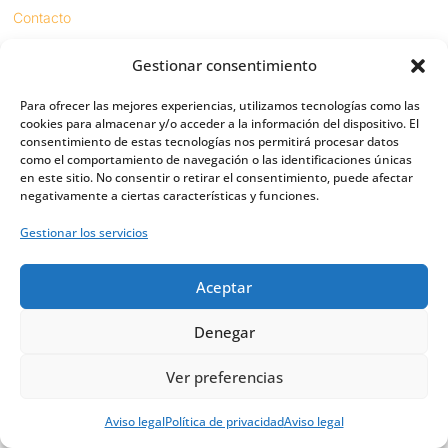
Contacto
Gestionar consentimiento
Proyectos
Para ofrecer las mejores experiencias, utilizamos tecnologías como las
Sínodo digital
cookies para almacenar y/o acceder a la información del dispositivo. El
consentimiento de estas tecnologías nos permitirá procesar datos
Respeto en redes
como el comportamiento de navegación o las identificaciones únicas
en este sitio. No consentir o retirar el consentimiento, puede afectar
negativamente a ciertas características y funciones.
PUENTES
Gestionar los servicios
Importancia
Aceptar
Digital friends
Vías
Denegar
Ver preferencias
Política de privacidad
|
Política de Cookies
|
Aviso legal
Aviso legal
Política de privacidad
Aviso legal