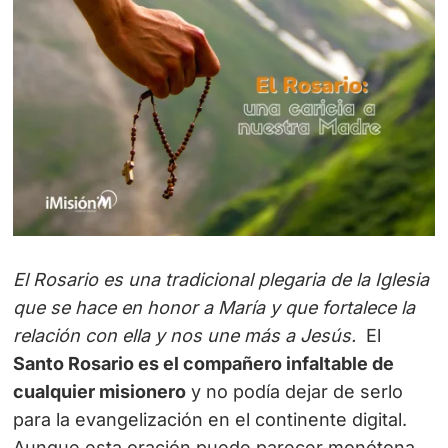
El Rosario es una tradicional plegaria de la Iglesia
que se hace en honor a María y que fortalece la
relación con ella y nos une más a Jesús.
El
Santo
Rosario es el compañero infaltable de
cualquier misionero
y no podía dejar de serlo
para la evangelización en el continente digital.
Aunque esta oración puede parecer monótona,