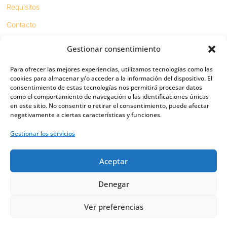
Requisitos
Contacto
Gestionar consentimiento
Proyectos
Para ofrecer las mejores experiencias, utilizamos tecnologías como las
Sínodo digital
cookies para almacenar y/o acceder a la información del dispositivo. El
consentimiento de estas tecnologías nos permitirá procesar datos
Respeto en redes
como el comportamiento de navegación o las identificaciones únicas
en este sitio. No consentir o retirar el consentimiento, puede afectar
negativamente a ciertas características y funciones.
PUENTES
Gestionar los servicios
Importancia
Aceptar
Digital friends
Vías
Denegar
Ver preferencias
Política de privacidad
|
Política de Cookies
|
Aviso legal