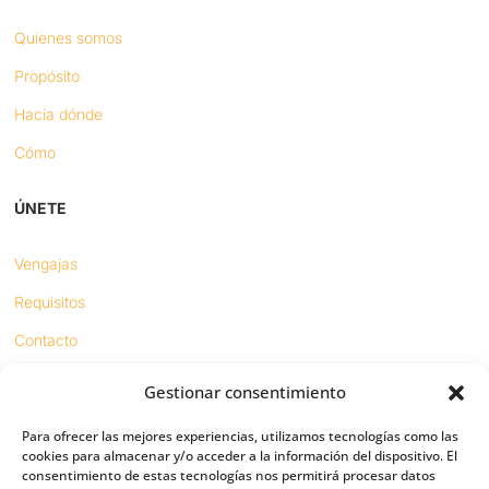
Quienes somos
Propósito
Hacia dónde
Cómo
ÚNETE
Vengajas
Requisitos
Contacto
Gestionar consentimiento
Proyectos
Para ofrecer las mejores experiencias, utilizamos tecnologías como las
Sínodo digital
cookies para almacenar y/o acceder a la información del dispositivo. El
consentimiento de estas tecnologías nos permitirá procesar datos