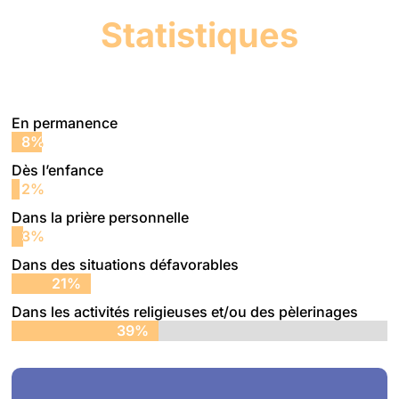
Statistiques
En permanence
8%
8%
Dès l’enfance
2%
2%
Dans la prière personnelle
3%
3%
Dans des situations défavorables
21%
21%
Dans les activités religieuses et/ou des pèlerinages
39%
39%