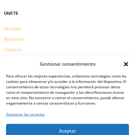
ÚNETE
Vengajas
Requisitos
Contacto
Gestionar consentimiento
Proyectos
Para ofrecer las mejores experiencias, utilizamos tecnologías como las
Sínodo digital
cookies para almacenar y/o acceder a la información del dispositivo. El
consentimiento de estas tecnologías nos permitirá procesar datos
Respeto en redes
como el comportamiento de navegación o las identificaciones únicas
en este sitio. No consentir o retirar el consentimiento, puede afectar
negativamente a ciertas características y funciones.
PUENTES
Gestionar los servicios
Importancia
Aceptar
Digital friends