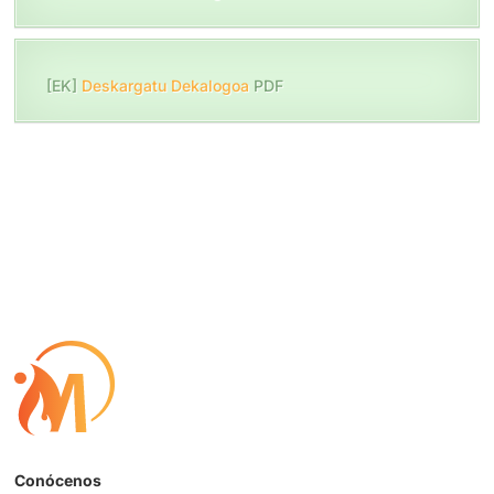
[EK]
Deskargatu Dekalogoa
PDF
Conócenos