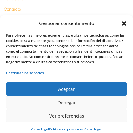
Contacto
Gestionar consentimiento
Proyectos
Para ofrecer las mejores experiencias, utilizamos tecnologías como las
Sínodo digital
cookies para almacenar y/o acceder a la información del dispositivo. El
consentimiento de estas tecnologías nos permitirá procesar datos
Respeto en redes
como el comportamiento de navegación o las identificaciones únicas
en este sitio. No consentir o retirar el consentimiento, puede afectar
negativamente a ciertas características y funciones.
PUENTES
Gestionar los servicios
Importancia
Aceptar
Digital friends
Vías
Denegar
Ver preferencias
Política de privacidad
|
Política de Cookies
|
Aviso legal
Aviso legal
Política de privacidad
Aviso legal