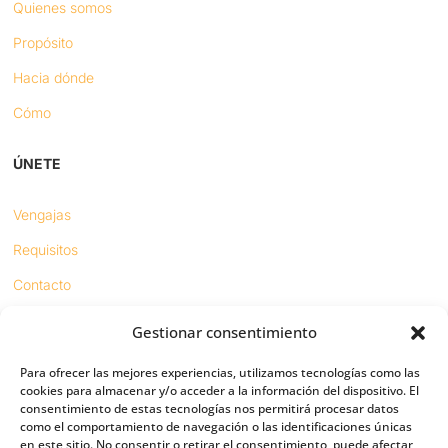
Quienes somos
Propósito
Hacia dónde
Cómo
ÚNETE
Vengajas
Requisitos
Contacto
Gestionar consentimiento
Proyectos
Para ofrecer las mejores experiencias, utilizamos tecnologías como las
Sínodo digital
cookies para almacenar y/o acceder a la información del dispositivo. El
consentimiento de estas tecnologías nos permitirá procesar datos
Respeto en redes
como el comportamiento de navegación o las identificaciones únicas
en este sitio. No consentir o retirar el consentimiento, puede afectar