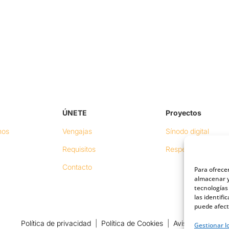
ÚNETE
Proyectos
mos
Vengajas
Sínodo digital
Requisitos
Respeto en redes
Contacto
Para ofrece
almacenar y
tecnologías
las identifi
puede afect
Política de privacidad
|
Política de Cookies
|
Aviso legal
Gestionar lo