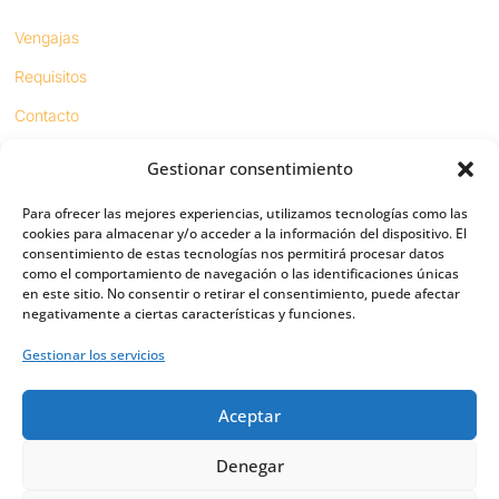
Vengajas
Requisitos
Contacto
Gestionar consentimiento
Proyectos
Para ofrecer las mejores experiencias, utilizamos tecnologías como las
Sínodo digital
cookies para almacenar y/o acceder a la información del dispositivo. El
consentimiento de estas tecnologías nos permitirá procesar datos
Respeto en redes
como el comportamiento de navegación o las identificaciones únicas
en este sitio. No consentir o retirar el consentimiento, puede afectar
negativamente a ciertas características y funciones.
PUENTES
Gestionar los servicios
Importancia
Aceptar
Digital friends
Vías
Denegar