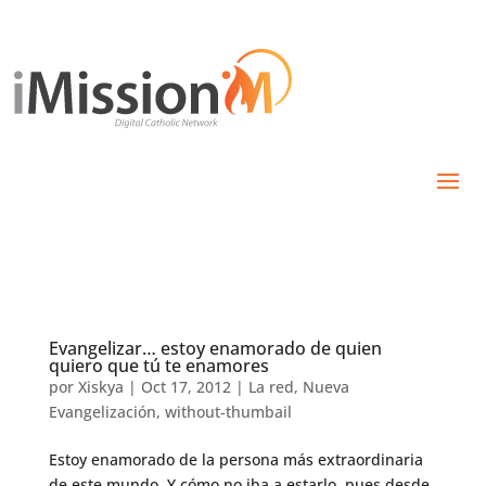
Evangelizar… estoy enamorado de quien
quiero que tú te enamores
por
Xiskya
|
Oct 17, 2012
|
La red
,
Nueva
Evangelización
,
without-thumbail
Estoy enamorado de la persona más extraordinaria
de este mundo. Y cómo no iba a estarlo, pues desde