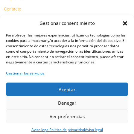
Contacto
Gestionar consentimiento
Proyectos
Para ofrecer las mejores experiencias, utilizamos tecnologías como las
Sínodo digital
cookies para almacenar y/o acceder a la información del dispositivo. El
consentimiento de estas tecnologías nos permitirá procesar datos
Respeto en redes
como el comportamiento de navegación o las identificaciones únicas
en este sitio. No consentir o retirar el consentimiento, puede afectar
negativamente a ciertas características y funciones.
PUENTES
Gestionar los servicios
Importancia
Aceptar
Digital friends
Vías
Denegar
Ver preferencias
Política de privacidad
|
Política de Cookies
|
Aviso legal
Aviso legal
Política de privacidad
Aviso legal