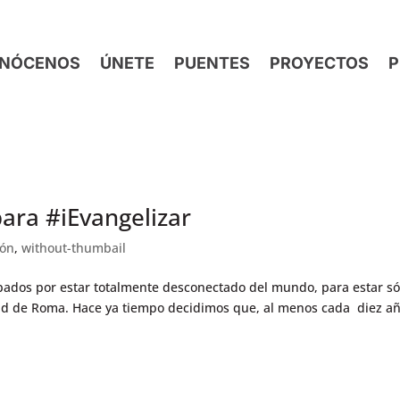
NÓCENOS
ÚNETE
PUENTES
PROYECTOS
P
para #iEvangelizar
ión
,
without-thumbail
bados por estar totalmente desconectado del mundo, para estar só
ad de Roma. Hace ya tiempo decidimos que, al menos cada diez añ