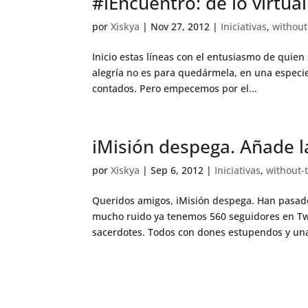
#iEncuentro: de lo virtual
por
Xiskya
|
Nov 27, 2012
|
Iniciativas
,
without
Inicio estas líneas con el entusiasmo de quien
alegría no es para quedármela, en una especi
contados. Pero empecemos por el...
iMisión despega. Añade l
por
Xiskya
|
Sep 6, 2012
|
Iniciativas
,
without-
Queridos amigos, iMisión despega. Han pasado
mucho ruido ya tenemos 560 seguidores en Twitt
sacerdotes. Todos con dones estupendos y una