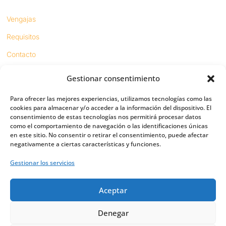
Vengajas
Requisitos
Contacto
Gestionar consentimiento
Proyectos
Para ofrecer las mejores experiencias, utilizamos tecnologías como las
Sínodo digital
cookies para almacenar y/o acceder a la información del dispositivo. El
consentimiento de estas tecnologías nos permitirá procesar datos
Respeto en redes
como el comportamiento de navegación o las identificaciones únicas
en este sitio. No consentir o retirar el consentimiento, puede afectar
negativamente a ciertas características y funciones.
PUENTES
Gestionar los servicios
Importancia
Aceptar
Digital friends
Vías
Denegar