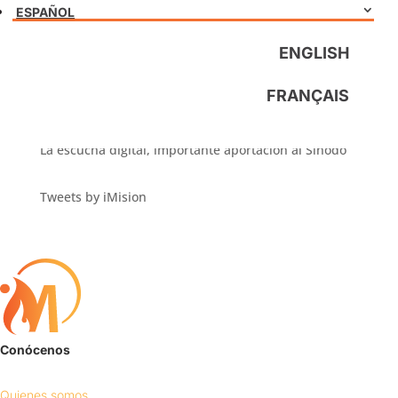
como un regalo de Dios
ESPAÑOL
Adviento: misioneros digitales oran juntos en 5
lenguas
ENGLISH
¿Qué le diría la Madre Teresa a un evangelizador
FRANÇAIS
digital?
Orando por el Sínodo el día de las Misiones
La escucha digital, importante aportación al Sínodo
Tweets by iMision
Conócenos
Quienes somos